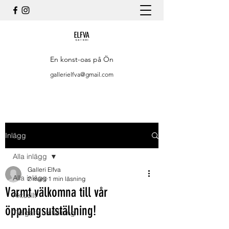
En konst-oas på Ön
gallerielfva@gmail.com
Inlägg
Alla inlägg
Galleri Elfva
Alla inlägg
2 mars
1 min läsning
Varmt välkomna till vår
Aktuellt
öppningsutställning!
Tidigare utställning