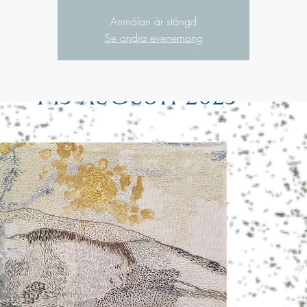
Anmälan är stängd
Se andra evenemang