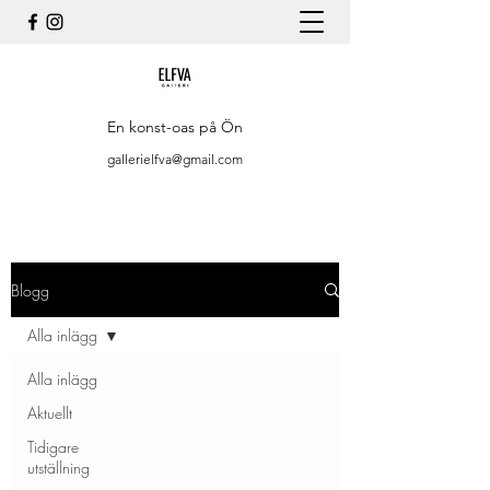
En konst-oas på Ön
gallerielfva@gmail.com
Blogg
Alla inlägg
Alla inlägg
Aktuellt
Tidigare
utställning