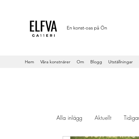
En konst-oas på Ön
Hem
Våra konstnärer
Om
Blogg
Utställningar
Alla inlägg
Aktuellt
Tidigar