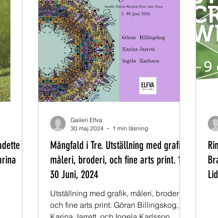
Galleri Elfva
30 maj 2024
1 min läsning
adette
Mångfald i Tre. Utställning med grafik,
Rin
arina
måleri, broderi, och fine arts print. 1-
Br
30 Juni, 2024
Li
Utställning med grafik, måleri, broderi,
och fine arts print. Göran Billingskog,
Karina Jarrett, och Ingela Karlsson.