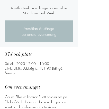
Konsthantverk - utställningen är en del av
Stockholm Craft Week
Anmälan är stängd
Se andra evenemang
Tid och plats
06 okt. 2023 12:00 – 16:00
Elfvik, Elfviks Uddväg 6, 181 90 Lidingö,
Sverige
Om evenemanget
Galleri Elfva välkomnar Er att besöka oss på 
Elfviks Gård – Lidingö. Här kan du njuta av 
konst och konsthantverk i natursköna 