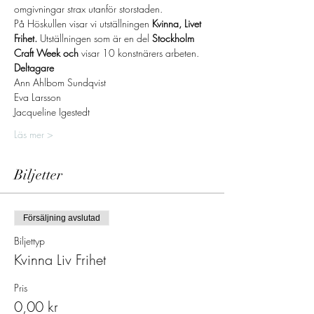
omgivningar strax utanför storstaden.
På Höskullen visar vi utställningen 
Kvinna, Livet 
Frihet. 
Utställningen som är en del
 Stockholm 
Craft Week och 
visar 10 konstnärers arbeten.
Deltagare
Ann Ahlbom Sundqvist
Eva Larsson
Jacqueline Igestedt
Läs mer >
Biljetter
Försäljning avslutad
Biljettyp
Kvinna Liv Frihet
Pris
0,00 kr