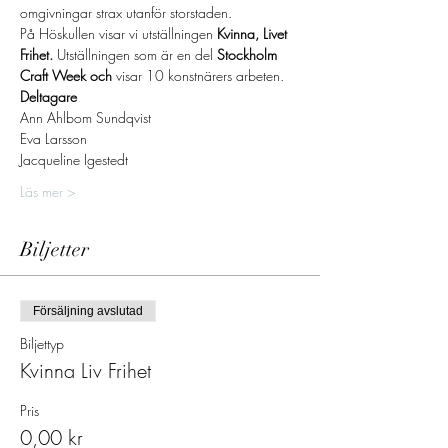
omgivningar strax utanför storstaden.
På Höskullen visar vi utställningen 
Kvinna, Livet 
Frihet. 
Utställningen som är en del
 Stockholm 
Craft Week och 
visar 10 konstnärers arbeten.
Deltagare
Ann Ahlbom Sundqvist
Eva Larsson
Jacqueline Igestedt
Läs mer >
Biljetter
Försäljning avslutad
Biljettyp
Kvinna Liv Frihet
Pris
0,00 kr