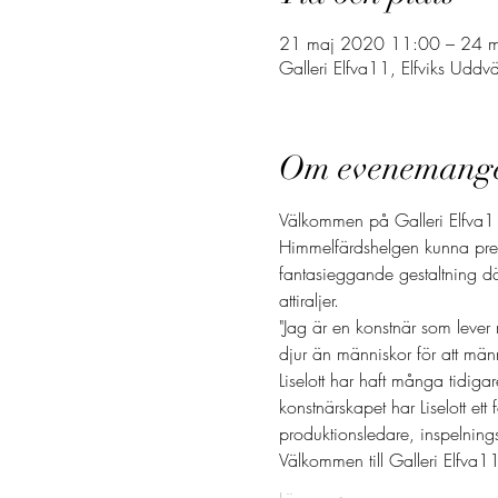
21 maj 2020 11:00 – 24 
Galleri Elfva11, Elfviks Uddv
Om evenemang
Välkommen på Galleri Elfva11:s
Himmelfärdshelgen kunna presen
fantasieggande gestaltning dä
attiraljer. 
"Jag är en konstnär som lever 
djur än människor för att männi
Liselott har haft många tidigar
konstnärskapet har Liselott et
produktionsledare, inspelning
Välkommen till Galleri Elfv