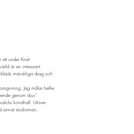
att under Kristi 
ärld är en intressant 
 ikläds mänskliga drag och 
n omgivning. Jag målar hellre 
eteende genom djur."
valchs konsthall. Utöver 
and annat studioman, 