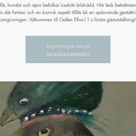
 får, hundar och apor befolkar Liselotts bildvärld. Här leds betraktaren 
rs där fantasi och en komisk aspekt tillåts bli en spännande gestaltn
omgivningen. Välkommen till Galleri Elfva11:s första gästutställning!
Registrering är stängd
Se andra evenemang