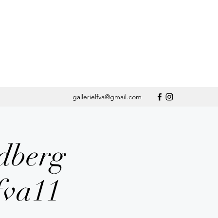
gallerielfva@gmail.com
ndberg
lfva11