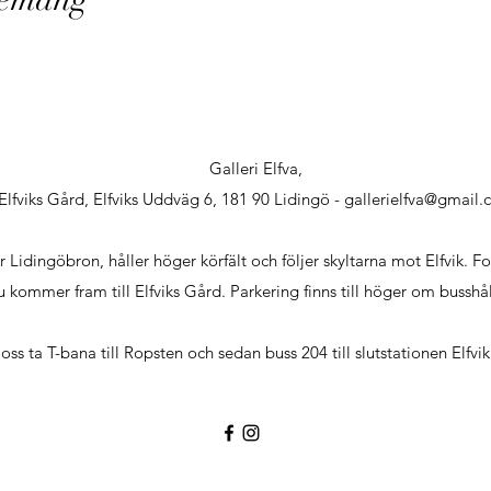
Galleri Elfva,
Elfviks Gård, Elfviks Uddväg 6, 181 90 Lidingö -
gallerielfva@gmail
dingöbron, håller höger körfält och följer skyltarna mot Elfvik. F
du kommer fram till Elfviks Gård. Parkering finns till höger om busshå
oss ta T-bana till Ropsten och sedan buss 204 till slutstationen Elfvik