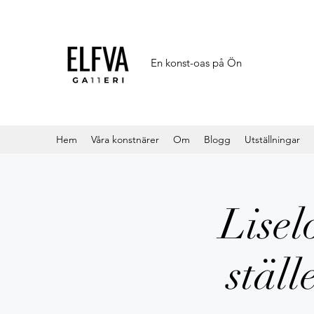
En konst-oas på Ön
Hem
Våra konstnärer
Om
Blogg
Utställningar
Lisel
ställ