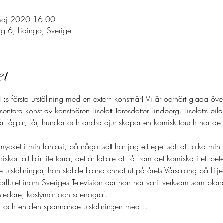
maj 2020 16:00
äg 6, Lidingö, Sverige
et
 första utställning med en extern konstnär! Vi är oerhört glada över 
tera konst av konstnären Liselott Toresdotter Lindberg. Liselotts bildv
r fåglar, får, hundar och andra djur skapar en komisk touch när de
mycket i min fantasi, på något sätt har jag ett eget sätt att tolka mi
skor lätt blir lite torra, det är lättare att få fram det komiska i ett b
e utställningar, hon ställde bland annat ut på årets Vårsalong på Lilje
t förflutet inom Sveriges Television där hon har varit verksam som bl
sledare, kostymör och scenograf.
a11 och en den spännande utställningen med…