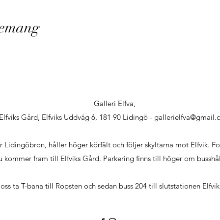
nemang
Galleri Elfva,
Elfviks Gård, Elfviks Uddväg 6, 181 90 Lidingö -
gallerielfva@gmail
dingöbron, håller höger körfält och följer skyltarna mot Elfvik. F
du kommer fram till Elfviks Gård. Parkering finns till höger om busshå
oss ta T-bana till Ropsten och sedan buss 204 till slutstationen Elfvik