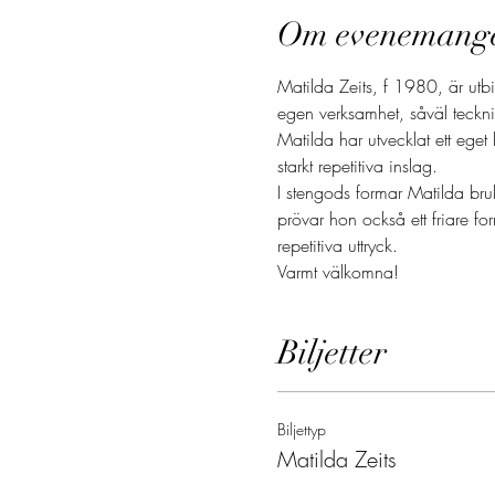
Om evenemang
Matilda Zeits, f 1980, är utb
egen verksamhet, såväl teckn
Matilda har utvecklat ett eget 
starkt repetitiva inslag.
I stengods formar Matilda bruk
prövar hon också ett friare f
repetitiva uttryck.
Varmt välkomna!
Biljetter
Biljettyp
Matilda Zeits