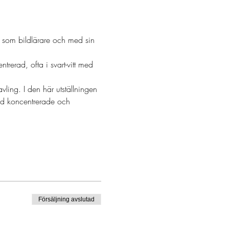
t som bildlärare och med sin 
trerad, ofta i svart-vitt med 
ling. I den här utställningen 
med koncentrerade och 
Försäljning avslutad