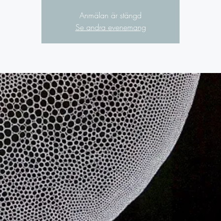
Anmälan är stängd
Se andra evenemang