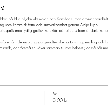
et
ildad på bl a Nyckelviksskolan och Konstfack. Hon arbetar parallell
ing som keramisk form och kursverksamhet genom Ateljé Lupp.
bildspråk med tydlig grafisk karaktär, där bildens form är starkt koncen
sföremål i de ursprungliga grundteknikerna tumning, ringling och kav
ormspråk, där föremålen växer samman till nya helheter, också här 
Pris
0,00 kr