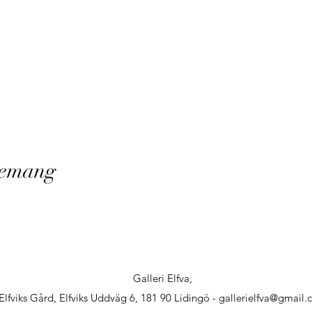
nemang
Galleri Elfva,
Elfviks Gård, Elfviks Uddväg 6, 181 90 Lidingö -
gallerielfva@gmail