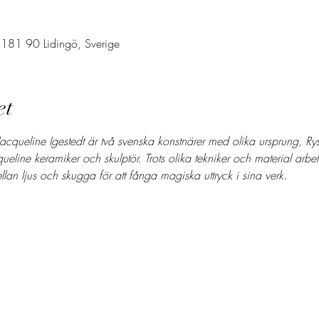
, 181 90 Lidingö, Sverige
et
ueline Igestedt är två svenska konstnärer med olika ursprung, Ryss
eline keramiker och skulptör. Trots olika tekniker och material arbe
llan ljus och skugga för att fånga magiska uttryck i sina verk. 