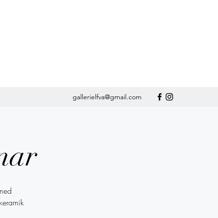
gallerielfva@gmail.com
nar
 med
 keramik