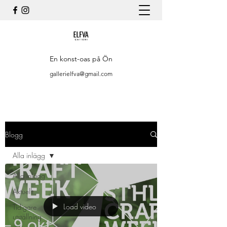
En konst-oas på Ön
gallerielfva@gmail.com
Blogg
Alla inlägg
Alla inlägg
Aktuellt
Load video
Tidigare
utställning