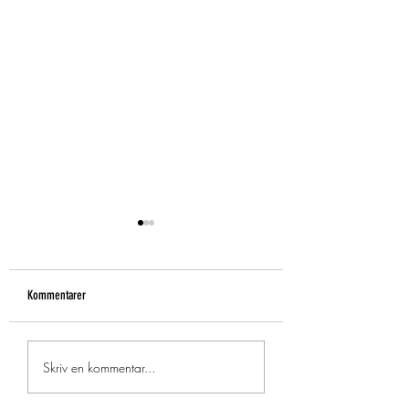
Kommentarer
KONSTUTSTÄLLNING
Blommigt och kvinnligt
Skriv en kommentar...