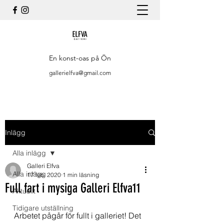
En konst-oas på Ön
gallerielfva@gmail.com
Inlägg
Alla inlägg
Galleri Elfva
Alla inlägg
17 feb. 2020
1 min läsning
Full fart i mysiga Galleri Elfva11
Aktuellt
Tidigare utställning
Arbetet pågår för fullt i galleriet! Det 