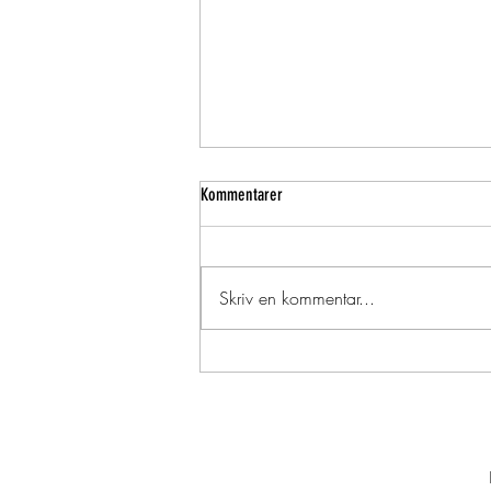
Kommentarer
Skriv en kommentar...
Konstnärlig Skördefest. Söndagen d. 2
Augusti. JAN HOLMGREN SPELAR kl.13.30.
30% på alla verk.