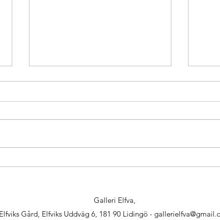
Sommarutställning med Bernadette
Intryck
Schillings, Ingela Karlsson, Karina
Akvare
Jarrett och Göran Billingskog
Galleri Elfva,
Elfviks Gård, Elfviks Uddväg 6, 181 90 Lidingö -
gallerielfva@gmail