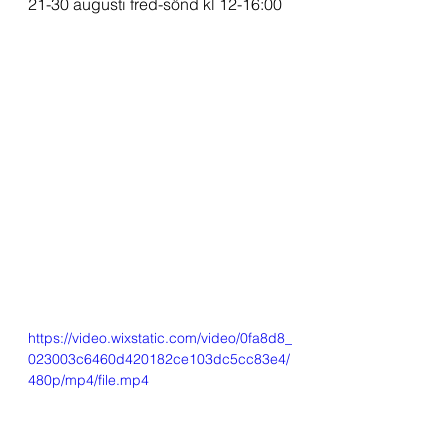
21-30 augusti fred-sönd kl 12-16:00
https://video.wixstatic.com/video/0fa8d8_
023003c6460d420182ce103dc5cc83e4/
480p/mp4/file.mp4