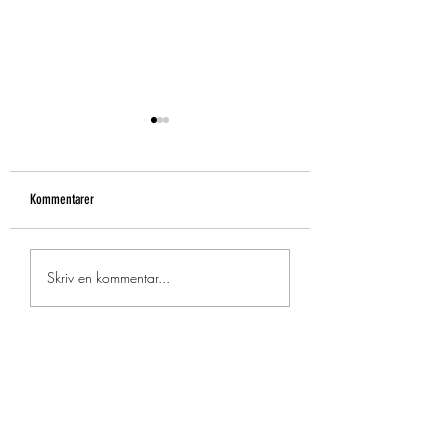
Kommentarer
KONSTUTSTÄLLNING
Blommigt och kvinnligt
Skriv en kommentar...