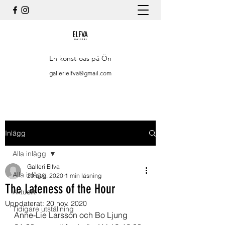
En konst-oas på Ön
gallerielfva@gmail.com
Inlägg
Alla inlägg
Galleri Elfva
Alla inlägg
20 aug. 2020
1 min läsning
The Lateness of the Hour
Aktuellt
Uppdaterat:
20 nov. 2020
Tidigare utställning
Anne-Lie Larsson och Bo Ljung 